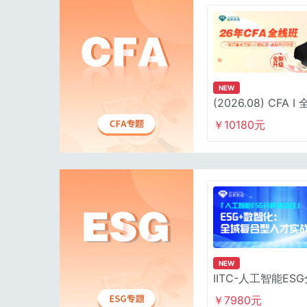
NEW
(2026.08) CFA I
￥10180元
NEW
IITC-人工智能ES
【含报考费】
￥7980元