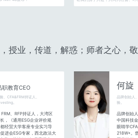
业的长远发展贡献力量！
，授业，传道，解惑；师者之心，敬
何旋
品职教育CEO
验、CFA&FRM持证人、
品牌创始人、
Investing。
验。
SG、FRM、RFP持证人，大湾区
品牌创始人，
会长，《通用ESG企业评价规
中国科技金
首都经贸大学客座专业实习导
眼睛学CFA
促进会ESG专家，西北政法大
218W+