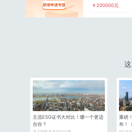
B
￥200000元
这
主流ESG证书大对比！哪一个更适
重磅
合你？
布！
深入剖析主流ESG证书
ISO E