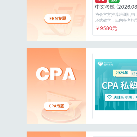
中文考试 (2026.08)
级 全线班
协会官方推荐培训机构
环式教学，班内备考指
解决备考路上遇到的难
￥9580元