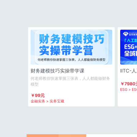
财务建模技巧实操带学课
IITC
费】
何老师教你快速掌握三张表，人人都能做财务
￥7980
模型
ESG > 
￥99元
金融实务 > 实务宝藏