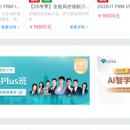
 FRM I
【26考季】全能风控领航计
划
，五步进阶循
全能风控领航计划，官方协会授权机
￥16500元
导服务，帮你
构
题。
￥16800元
查看详情 》
查看详情 》