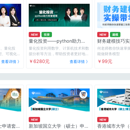
NEW
投资
NEW
建模
量化投资——python助力财
财务建模技巧实
富管理
分析、量化投
量化投资利用数学、计算机技术和数
何老师教你快速掌
型、可视化，
据分析等方法，帮助投资者更好地理
能做财务模型
更有答疑实战
解市场规律，制定有效的投资策略，
￥6280元
￥99元
查看详情 》
查看详情 》
～
提高投资精度和效率
NEW
NEW
士申请套餐
新加坡国立大学（硕士）申请
香港城市大学（