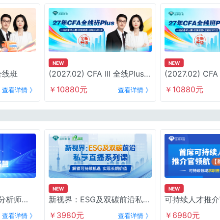
NEW
NEW
 全线班
(2027.02) CFA III 全线Plus
(2027.02) CF
班
￥10880元
￥10880元
查看详情 》
查看详情 》
NEW
NEW
G分析师
新视界：ESG及双碳前沿私享
可持续人才推介
直播系列课
【尊享班】
￥3980元
￥6980元
查看详情 》
查看详情 》