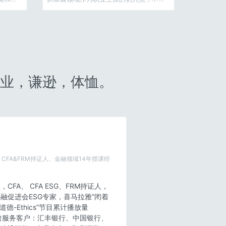
为一个好的选择
业，谦逊，体恤。
CFA&FRM持证人、金融领域14年授课经
CFA、 CFA ESG、FRM持证人，
融促进会ESG专家，喜马拉雅“闭着
道德-Ethics”节目累计播放量
。曾服务客户：汇丰银行、中国银行、