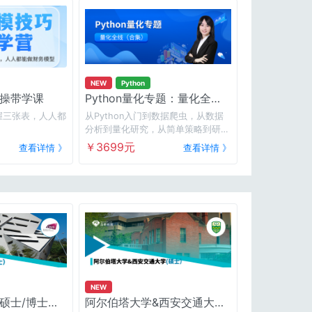
NEW
Python
操带学课
Python量化专题：量化全线
（合集）
握三张表，人人都
从Python入门到数据爬虫，从数据
分析到量化研究，从简单策略到研报
复现，一门课程全搞定。
￥3699元
查看详情 》
查看详情 》
NEW
硕士/博士）
阿尔伯塔大学&西安交通大学