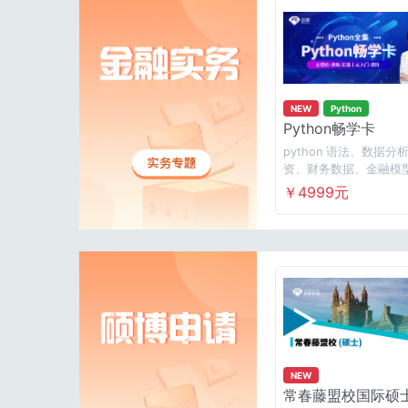
NEW
Python
Python畅学卡
python 语法、数据
资、财务数据、金融模
365日畅享任意课程！
￥4999元
特训营计划，伴你学习
NEW
常春藤盟校国际硕