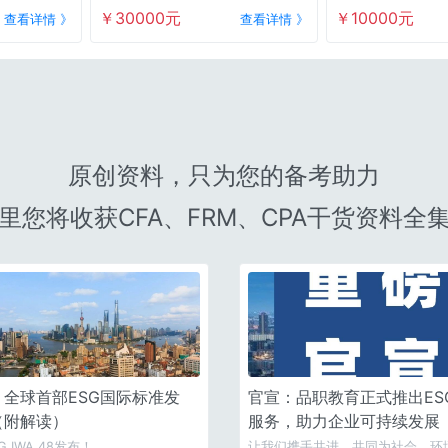
套餐A
申请费首款
￥30000元
￥10000元
查看详情 》
查看详情 》
原创资料，只为您的备考助力
里您将收获CFA、FRM、CPA干货资料全
！全球首部ESG国际标准发
官宣：品职教育正式推出ES
（附解读）
服务，助力企业可持续发展
SG IWA 48发布！
让我们携手共进，共同为社会、环