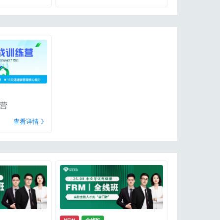
营
查看详情 》
NEW
全线班