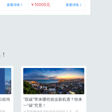
（硕士）申请费首款
￥10000元
查看详情 》
查看详情 》
集！
G咨询
“双碳”带来哪些就业新机遇？快来
一“碳”究竟！
境和企
从双碳领域作为职业生涯的切入点，不失